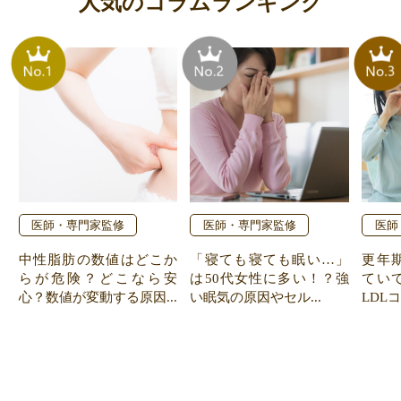
人気のコラムランキング
医師・専門家監修
医師・専門家監修
医師
中性脂肪の数値はどこか
「寝ても寝ても眠い…」
更年
らが危険？どこなら安
は50代女性に多い！？強
てい
心？数値が変動する原因...
い眠気の原因やセル...
LDL