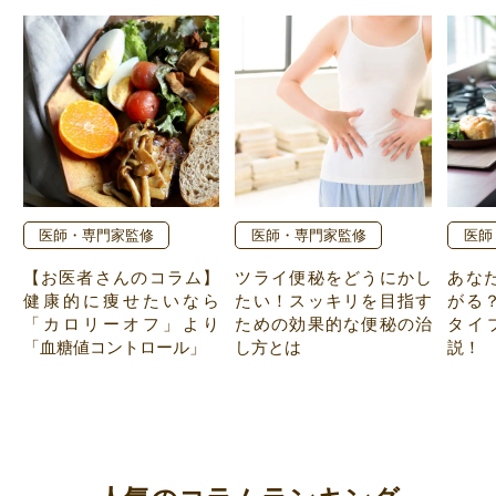
医師・専門家監修
医師・専門家監修
医師
【お医者さんのコラム】
ツライ便秘をどうにかし
あな
健康的に痩せたいなら
たい！スッキリを目指す
がる
「カロリーオフ」より
ための効果的な便秘の治
タイ
「血糖値コントロール」
し方とは
説！