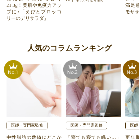
21.3g！美肌や免疫力アッ
満足
プに♪「えびとブロッコ
モザ
リーのデリサラダ」
人気のコラムランキング
医師・専門家監修
医師・専門家監修
医師
中性脂肪の数値はどこか
「寝ても寝ても眠い…」
更年