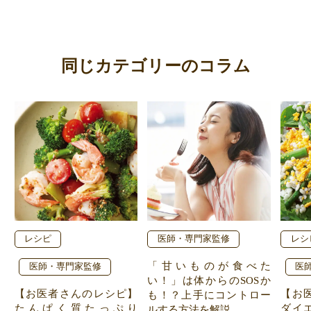
同じカテゴリーのコラム
レシピ
医師・専門家監修
レシ
「甘いものが食べた
医師・専門家監修
医
い！」は体からのSOSか
【お医者さんのレシピ】
【お
も！？上手にコントロー
たんぱく質たっぷり
ダイ
ルする方法を解説