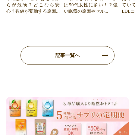
らが危険？どこなら安
は50代女性に多い！？強
てい
心？数値が変動する原因...
い眠気の原因やセル...
LDL
記事一覧へ