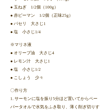
● 玉ねぎ 1/2個（100g）
● 赤ピーマン 1/2個（正味25g）
● パセリ 大さじ1
● 塩 小さじ1/4
※マリネ液
● オリーブ油 大さじ4
● レモン汁 大さじ1
● 塩 小さじ1/2
● こしょう 少々
〇作り方
1. サーモンに塩を振り5分ほど置いてからペー
パータオルで水気をふき取り、薄く削ぎ切りす