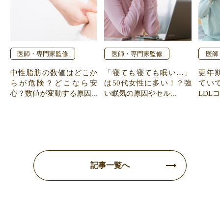
医師・専門家監修
医師・専門家監修
医師
中性脂肪の数値はどこか
「寝ても寝ても眠い…」
更年
らが危険？どこなら安
は50代女性に多い！？強
てい
心？数値が変動する原因...
い眠気の原因やセル...
LDL
記事一覧へ