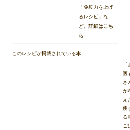
「免疫力を上げ
るレシピ」な
ど。
詳細はこち
ら
このレシピが掲載されている本
「
医
さ
が
え
痩
る
ご