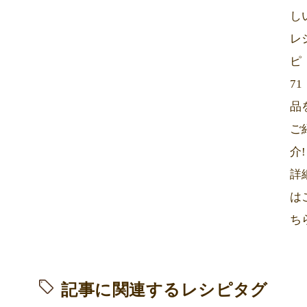
し
レ
ピ
71
品
ご
介!
詳
は
ち
記事に関連するレシピタグ