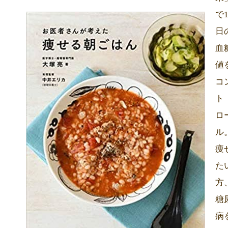
で
日
血
値
コ
ト
ロ
ル
痩
た
方
糖
病