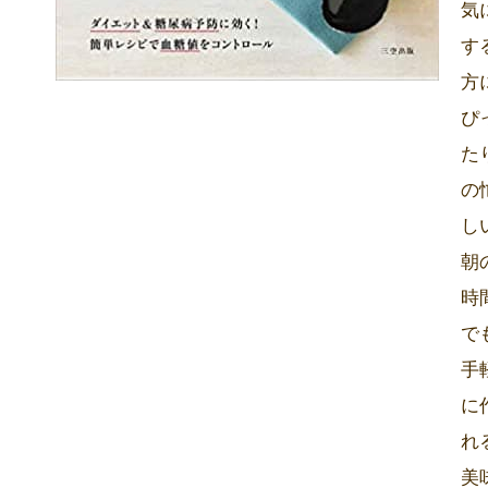
気
す
方
ぴ
た
の
し
朝
時
で
手
に
れ
美