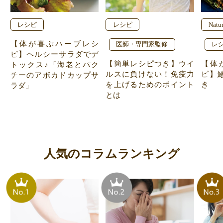
レシピ
レシピ
Natu
【体が喜ぶハーブレシ
医師・専門家監修
レ
ピ】ヘルシーサラダでデ
【簡単レシピつき】ウイ
【体
トックス♪「海老とパク
ルスに負けない！免疫力
ピ】
チーのアボカドカップサ
を上げるためのポイント
き
ラダ」
とは
人気のコラムランキング