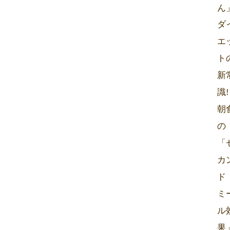
ん
ダ
エ
ト
新
識!
朝
の
「
カ
ド
ミ
ル
果