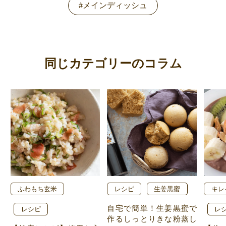
#メインディッシュ
同じカテゴリーのコラム
ふわもち玄米
レシピ
生姜黒蜜
キレ
自宅で簡単！生姜黒蜜で
レシピ
レ
作るしっとりきな粉蒸し