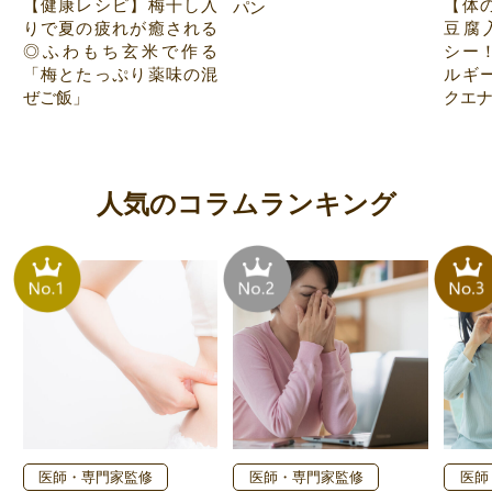
【健康レシピ】梅干し入
【体
パン
りで夏の疲れが癒される
豆腐
◎ふわもち玄米で作る
シー
「梅とたっぷり薬味の混
ルギ
ぜご飯」
クエ
人気のコラムランキング
医師・専門家監修
医師・専門家監修
医師