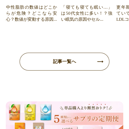
中性脂肪の数値はどこか
「寝ても寝ても眠い…」
更年
らが危険？どこなら安
は50代女性に多い！？強
てい
心？数値が変動する原因...
い眠気の原因やセル...
LDL
記事一覧へ