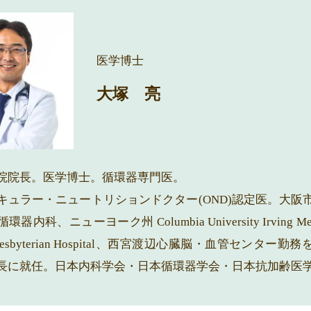
医学博士
大塚 亮
院院長。医学博士。循環器専門医。
キュラー・ニュートリションドクター(OND)認定医。大阪
内科、ニューヨーク州 Columbia University Irving Medica
–Presbyterian Hospital、西宮渡辺心臓脳・血管センター
長に就任。日本内科学会・日本循環器学会・日本抗加齢医