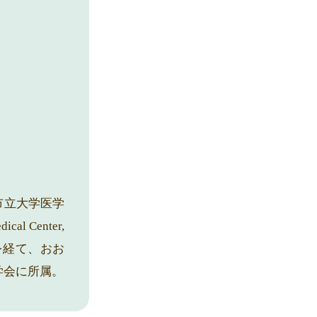
市立大学医学
l Center,
勤務を経て、おお
学会に所属。