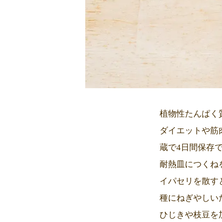
植物性たんぱく
ダイエットや筋
蔵で4日間保存
耐熱皿につくね
イパセリを散す
種にねぎやしい
ひじきや枝豆を加