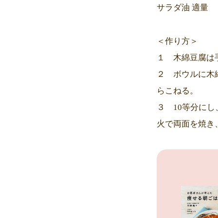
サラダ油 適量
＜作り方＞
１ 木綿豆腐は
２ ボウルに木
らこねる。
３ 10等分に
火で両面を焼き