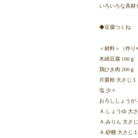
いろいろな具材
◆豆腐つくね
＜材料＞（作り
木綿豆腐 100ｇ
鶏ひき肉 200ｇ
片栗粉 大さじ１
塩 少々
おろししょうが
Ａ.しょうゆ 大
Ａ.みりん 大さ
Ａ.砂糖 大さじ