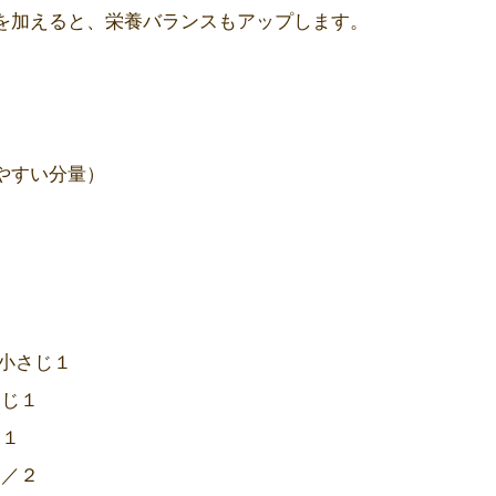
を加えると、栄養バランスもアップします。
やすい分量）
 小さじ１
さじ１
じ１
１／２