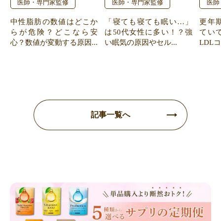
医師・専門家監修
医師・専門家監修
医師
中性脂肪の数値はどこか
「寝ても寝ても眠い…」
更年
らが危険？どこなら安
は50代女性に多い！？強
てい
心？数値が変動する原因...
い眠気の原因やセル...
LDL
記事一覧へ