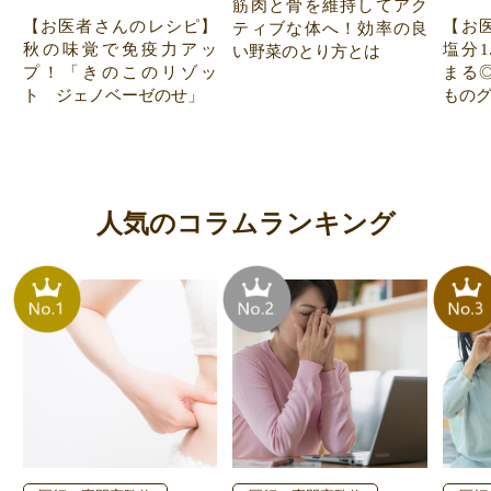
筋肉と骨を維持してアク
【お医者さんのレシピ】
【お
ティブな体へ！効率の良
秋の味覚で免疫力アッ
塩分1
い野菜のとり方とは
プ！「きのこのリゾッ
まる
ト ジェノベーゼのせ」
もの
人気のコラムランキング