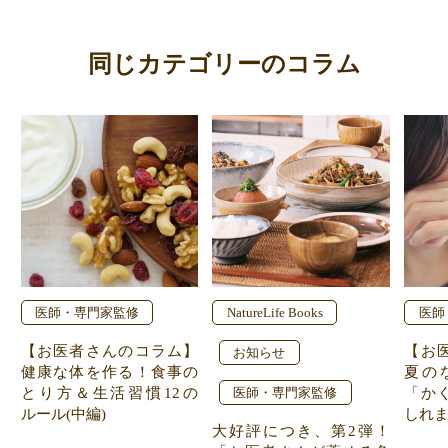
同じカテゴリーのコラム
医師・専門家監修
NatureLife Books
医師
【お医者さんのコラム】
【お
お知らせ
健康な体を作る！食事の
夏の
とり方＆生活習慣12の
「か
医師・専門家監修
ルール(中編)
しれ
大好評につき、第2弾！