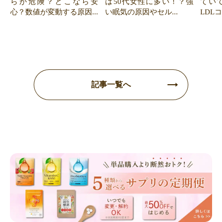
らが危険？どこなら安
は50代女性に多い！？強
てい
心？数値が変動する原因...
い眠気の原因やセル...
LDL
記事一覧へ