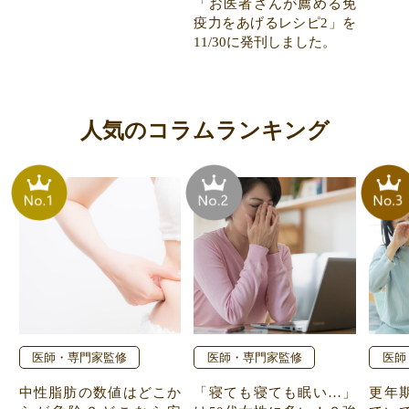
「お医者さんが薦める免
疫力をあげるレシピ2」を
11/30に発刊しました。
人気のコラムランキング
医師・専門家監修
医師・専門家監修
医師
中性脂肪の数値はどこか
「寝ても寝ても眠い…」
更年