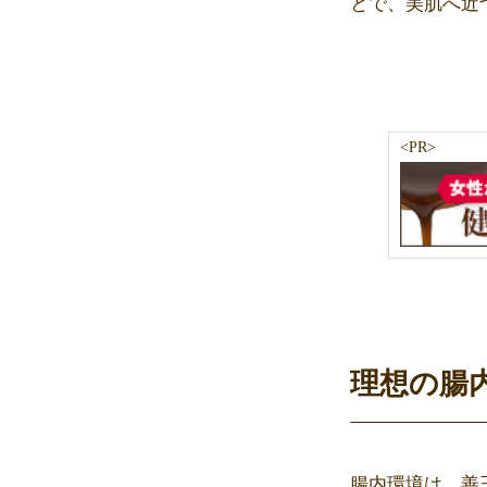
とで、美肌へ近
<PR>
理想の腸
腸内環境は、善