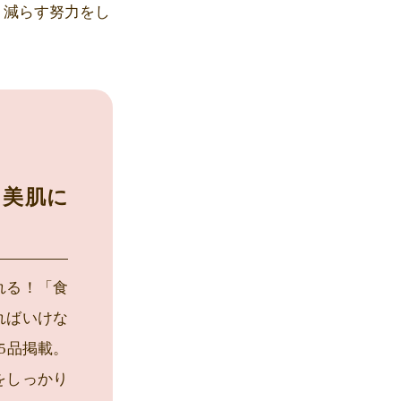
く減らす努力をし
て美肌に
れる！「食
ればいけな
5品掲載。
をしっかり