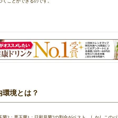
づくことができるのです。
内環境とは？
玉菌2：悪玉菌1：日和見菌7の割合がベスト。しかしこの