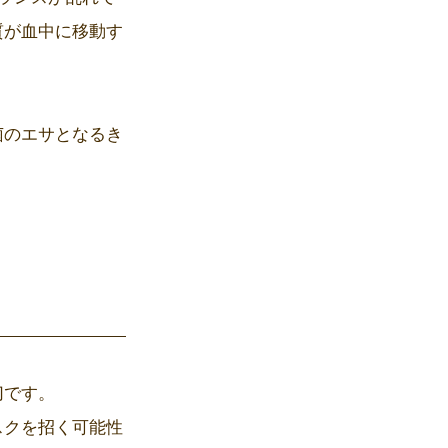
質が血中に移動す
菌のエサとなるき
切です。
スクを招く可能性