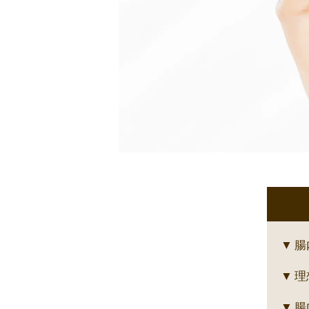
腸
理
腸