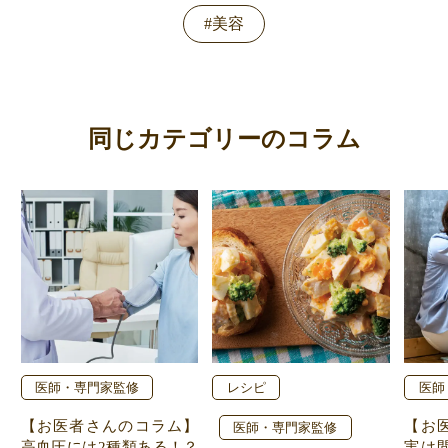
#美容
同じカテゴリーのコラム
医師・専門家監修
レシピ
医師
【お医者さんのコラム】
【お
医師・専門家監修
高血圧には2種類ある！？
実は