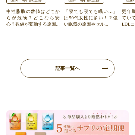
中性脂肪の数値はどこか
「寝ても寝ても眠い…」
更年
らが危険？どこなら安
は50代女性に多い！？強
てい
心？数値が変動する原因...
い眠気の原因やセル...
LDL
記事一覧へ