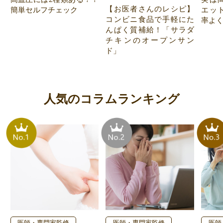
【お医者さんのレシピ】
簡単セルフチェック
エッ
コンビニ食品で手軽にた
率よ
んぱく質補給！「サラダ
チキンのオープンサン
ド」
人気のコラムランキング
医師・専門家監修
医師・専門家監修
医師