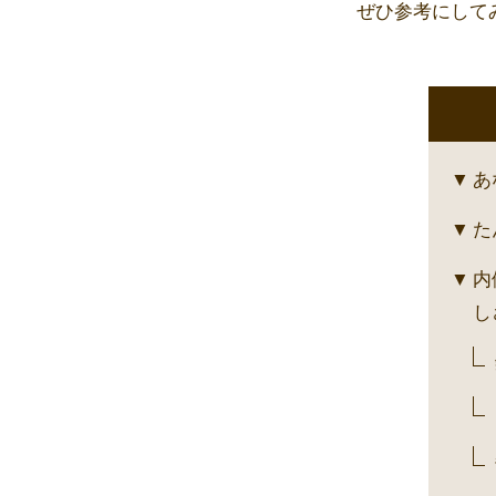
ぜひ参考にして
あ
た
内
し