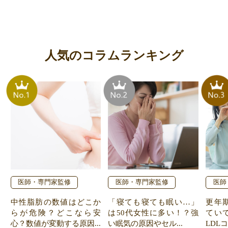
人気のコラムランキング
医師・専門家監修
医師・専門家監修
医師
中性脂肪の数値はどこか
「寝ても寝ても眠い…」
更年
らが危険？どこなら安
は50代女性に多い！？強
てい
心？数値が変動する原因...
い眠気の原因やセル...
LDL