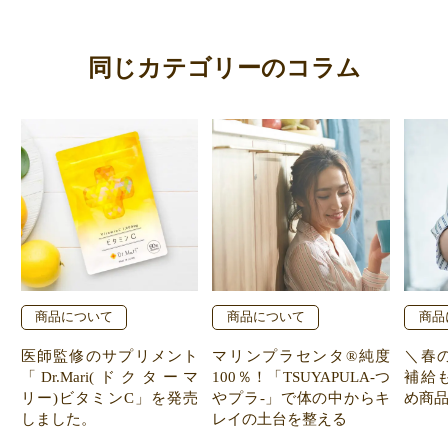
同じカテゴリーのコラム
商品について
商品について
商品
医師監修のサプリメント
マリンプラセンタ®純度
＼春
「Dr.Mari(ドクターマ
100％！「TSUYAPULA-つ
補給
リー)ビタミンC」を発売
やプラ-」で体の中からキ
め商
しました。
レイの土台を整える