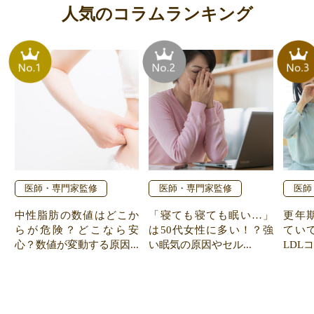
人気のコラムランキング
医師・専門家監修
医師・専門家監修
医師
中性脂肪の数値はどこか
「寝ても寝ても眠い…」
更年
らが危険？どこなら安
は50代女性に多い！？強
てい
心？数値が変動する原因...
い眠気の原因やセル...
LDL