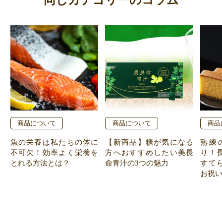
商品について
商品について
商品
魚の栄養は私たちの体に
【新商品】糖が気になる
熟練
不可欠！効率よく栄養を
方へおすすめしたい美長
り！
とれる方法とは？
命青汁の3つの魅力
すて
お祝