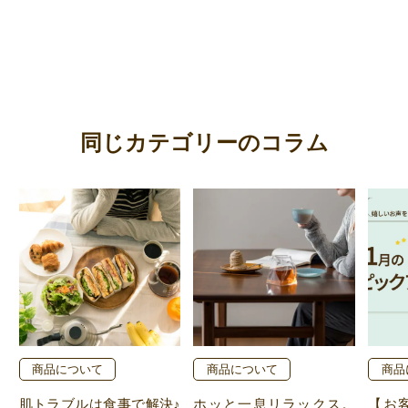
同じカテゴリーのコラム
商品について
商品について
商品
肌トラブルは食事で解決♪
ホッと一息リラックス。
【お