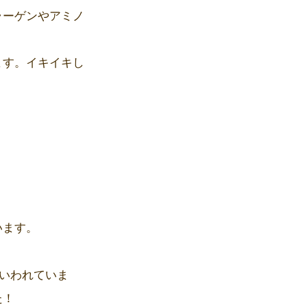
ラーゲンやアミノ
ます。イキイキし
います。
といわれていま
た！