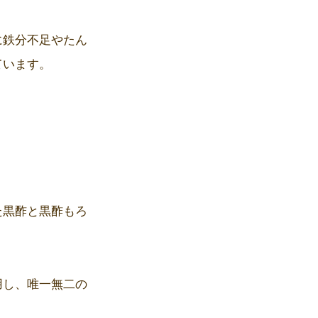
に鉄分不足やたん
ています。
た黒酢と黒酢もろ
用し、唯一無二の