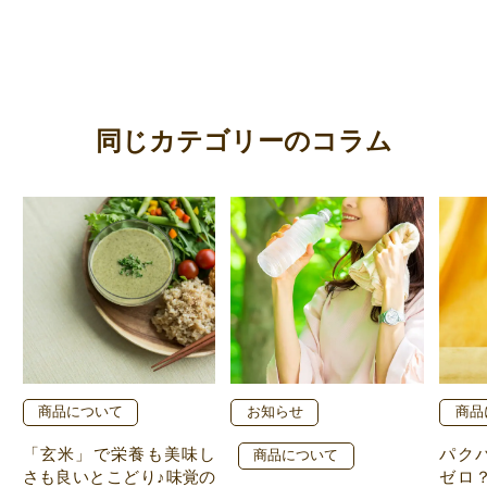
同じカテゴリーのコラム
商品について
お知らせ
商品
「玄米」で栄養も美味し
パク
商品について
さも良いとこどり♪味覚の
ゼロ