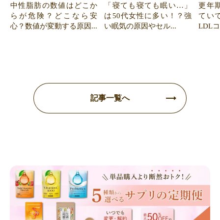
中性脂肪の数値はどこか
「寝ても寝ても眠い…」
更年
らが危険？どこなら安
は50代女性に多い！？強
てい
心？数値が変動する原因...
い眠気の原因やセル...
LDL
記事一覧へ