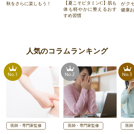
【夏こそビタミンC】肌も
秋をさらに楽しもう！
がク
体も軽やかに整えるおす
健康お
すめ習慣
人気のコラムランキング
医師・専門家監修
医師・専門家監修
医師