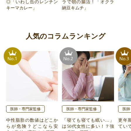
◎「いわし缶のレンチン
ラで朝の腸活！「オクラ
キーマカレー」
納豆キムチ」
人気のコラムランキング
医師・専門家監修
医師・専門家監修
医師
中性脂肪の数値はどこか
「寝ても寝ても眠い…」
更年
らが危険？どこなら安
は50代女性に多い！？強
てい