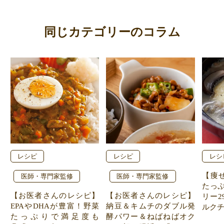
同じカテゴリーのコラム
レシピ
レシピ
レシ
【痩
医師・専門家監修
医師・専門家監修
たっぷ
【お医者さんのレシピ】
【お医者さんのレシピ】
リー2
EPAやDHAが豊富！野菜
納豆＆キムチのダブル発
ルク
たっぷりで満足度も
酵パワー＆ねばねばオク