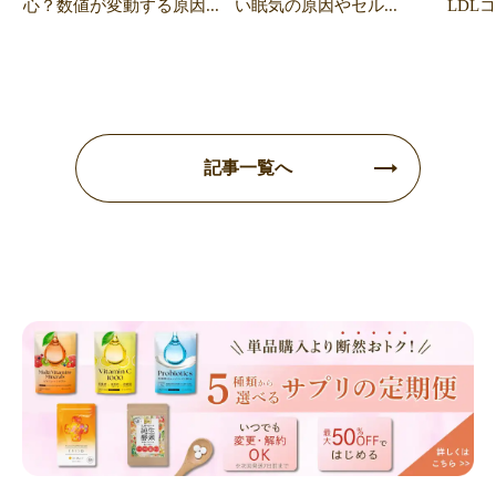
心？数値が変動する原因...
い眠気の原因やセル...
LDL
記事一覧へ