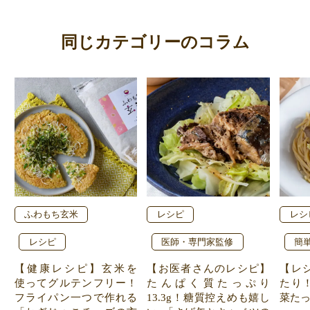
同じカテゴリーのコラム
ふわもち玄米
レシピ
レシ
レシピ
医師・専門家監修
簡
【健康レシピ】玄米を
【お医者さんのレシピ】
【レ
使ってグルテンフリー！
たんぱく質たっぷり
たり
フライパン一つで作れる
13.3g！糖質控えめも嬉し
菜た