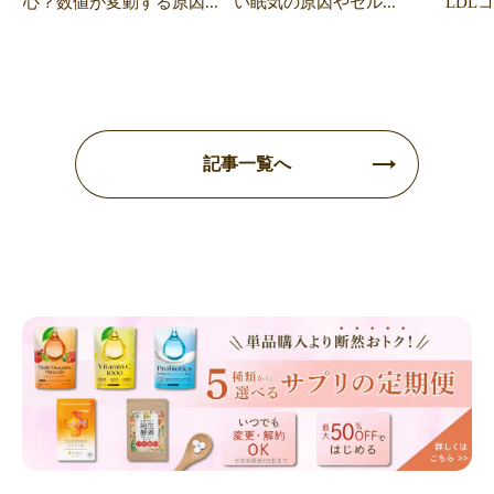
心？数値が変動する原因...
い眠気の原因やセル...
LDL
記事一覧へ