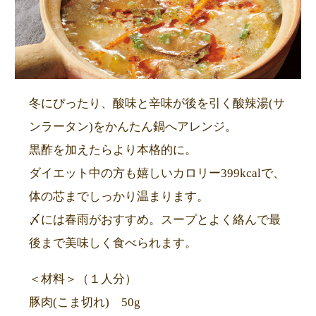
冬にぴったり、酸味と辛味が後を引く酸辣湯(サ
ンラータン)をかんたん鍋へアレンジ。
黒酢を加えたらより本格的に。
ダイエット中の方も嬉しいカロリー399kcalで、
体の芯までしっかり温まります。
〆には春雨がおすすめ。スープとよく絡んで最
後まで美味しく食べられます。
＜材料＞（１人分）
豚肉(こま切れ) 50g