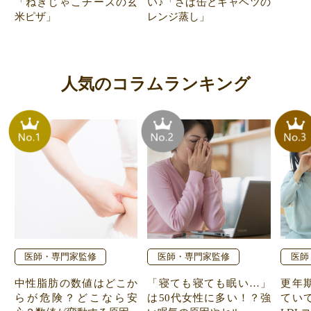
「ねぎじゃこチーズの玄
い♪「さば缶とキャベツの
米ピザ」
レンジ蒸し」
人気のコラムランキング
医師・専門家監修
医師・専門家監修
医師
中性脂肪の数値はどこか
「寝ても寝ても眠い…」
更年
らが危険？どこなら安
は50代女性に多い！？強
てい