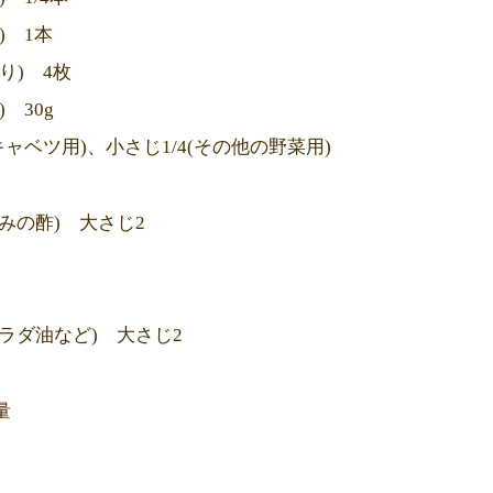
) 1本
り) 4枚
 30g
キャベツ用)、小さじ1/4(その他の野菜用)
好みの酢) 大さじ2
1
サラダ油など) 大さじ2
量