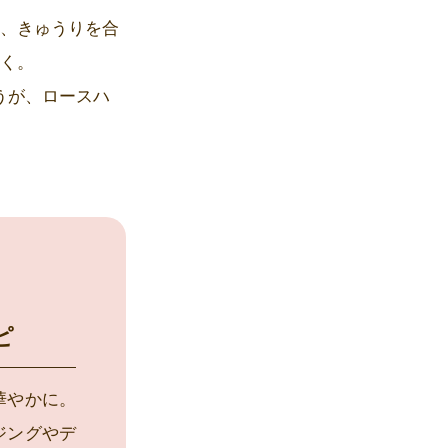
ん、きゅうりを合
置く。
うが、ロースハ
ピ
華やかに。
ジングやデ