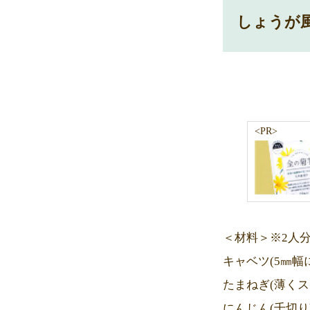
しょうが
<PR>
＜材料＞※2人
キャベツ(5㎜幅に
たまねぎ(薄くス
にんじん(千切り)