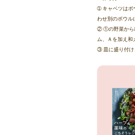
➀ キャベツは
わせ別のボウル
② ①の野菜か
ム、Ａを加え和
③ 皿に盛り付