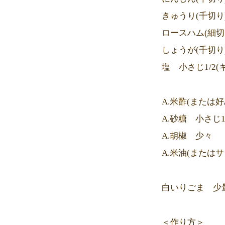
きゅうり(千切り
ロースハム(細切
しょうが(千切り)
塩 小さじ1/2(
A.米酢(または
A.砂糖 小さじ
A.胡椒 少々
A.米油(または
白いりごま 少
＜作り方＞