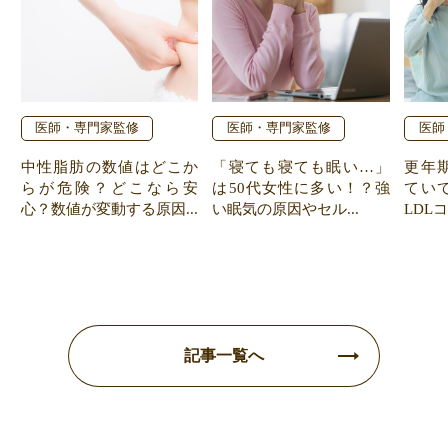
医師・専門家監修
医師・専門家監修
医師
中性脂肪の数値はどこか
「寝ても寝ても眠い…」
更年
らが危険？どこなら安
は50代女性に多い！？強
てい
心？数値が変動する原因...
い眠気の原因やセル...
LDL
記事一覧へ