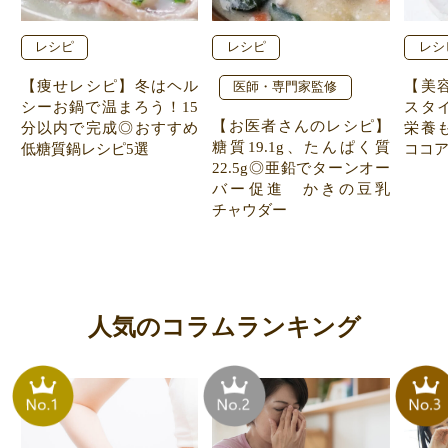
レシピ
レシピ
レシ
【痩せレシピ】冬はヘル
【美
医師・専門家監修
シーお鍋で温まろう！15
スタ
【お医者さんのレシピ】
分以内で完成◎おすすめ
栄養
糖質19.1g、たんぱく質
低糖質鍋レシピ5選
ココ
22.5g◎亜鉛でターンオー
バー促進 かきの豆乳
チャウダー
人気のコラムランキング