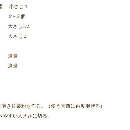
素 小さじ１
 ２−３個
大さじ1/2
大さじ１
適量
 適量
水溶き片栗粉を作る。（使う直前に再度混ぜる）
べやすい大きさに切る。