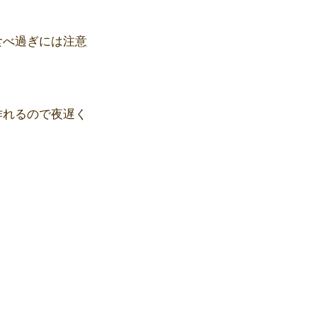
食べ過ぎには注意
作れるので夜遅く
。