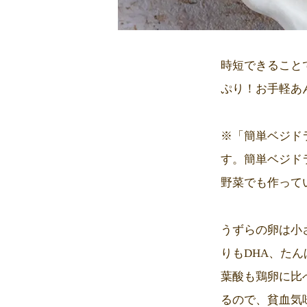
時短できること
ぷり！お手軽あ
※「簡単ベジド
す。簡単ベジド
野菜でも作って
うずらの卵は小
りもDHA、た
葉酸も鶏卵に比
るので、貧血気