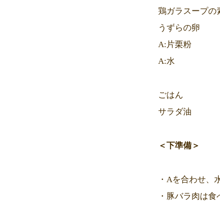
鶏ガラスープの
うずらの卵
A:片栗粉 
A:水 
ごはん 
サラダ油
＜下準備＞
・Aを合わせ、
・豚バラ肉は食