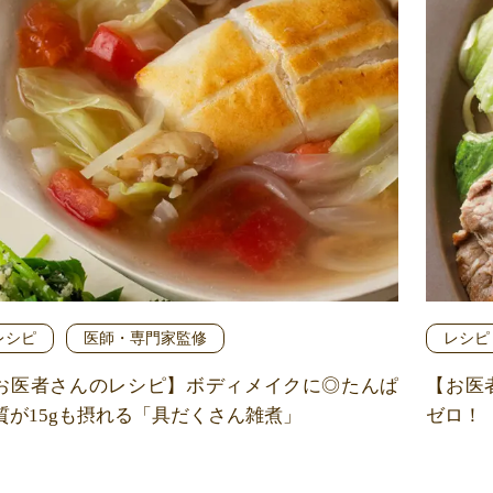
レシピ
医師・専門家監修
レシピ
お医者さんのレシピ】ボディメイクに◎たんぱ
【お医
質が15gも摂れる「具だくさん雑煮」
ゼロ！