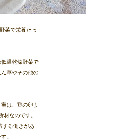
燥野菜で栄養たっ
の低温乾燥野菜で
れん草やその他の
。実は、鶏の卵よ
い食材なのです。
防する働きがあ
です。