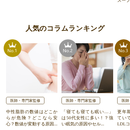
スー
人気のコラムランキング
医師・専門家監修
医師・専門家監修
医師
中性脂肪の数値はどこか
「寝ても寝ても眠い…」
更年
らが危険？どこなら安
は50代女性に多い！？強
てい
心？数値が変動する原因...
い眠気の原因やセル...
LDL