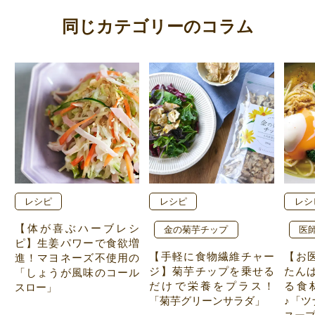
同じカテゴリーのコラム
レシピ
レシピ
レシ
【体が喜ぶハーブレシ
金の菊芋チップ
医
ピ】生姜パワーで食欲増
【手軽に食物繊維チャー
【お
進！マヨネーズ不使用の
ジ】菊芋チップを乗せる
たんぱ
「しょうが風味のコール
だけで栄養をプラス！
る食
スロー」
「菊芋グリーンサラダ」
♪「