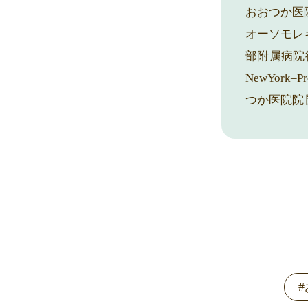
おおつか医
オーソモレ
部附属病院循環器
NewYork
つか医院院