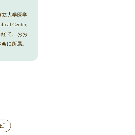
市立大学医学
l Center,
勤務を経て、おお
学会に所属。
ピ