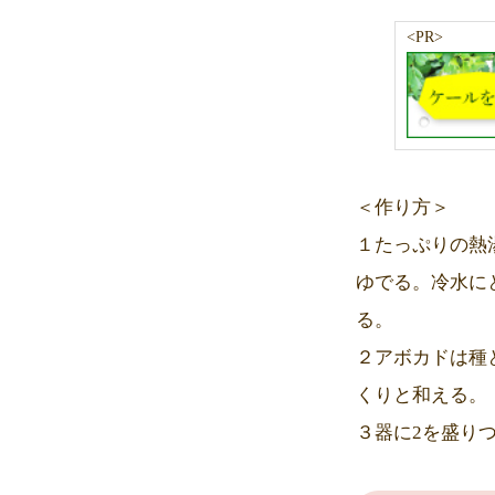
<PR>
＜作り方＞
１たっぷりの熱
ゆでる。冷水に
る。
２アボカドは種
くりと和える。
３器に2を盛り