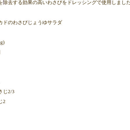
を除去する効果の高いわさびをドレッシングで使用しまし
カドのわさびじょうゆサラダ
g)
個
1
じ2/3
じ2