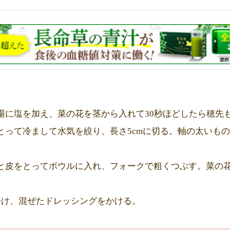
湯に塩を加え、菜の花を茎から入れて30秒ほどしたら穂先
とって冷まして水気を絞り、長さ5cmに切る。軸の太いも
と皮をとってボウルに入れ、フォークで粗くつぶす。菜の
つけ、混ぜたドレッシングをかける。