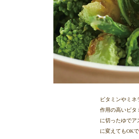
ビタミンやミネ
作用の高いビタ
に切ったゆでア
に変えてもOK