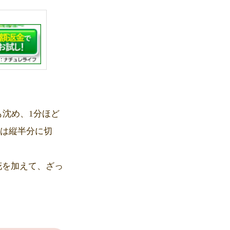
も沈め、1分ほど
のは縦半分に切
花を加えて、ざっ