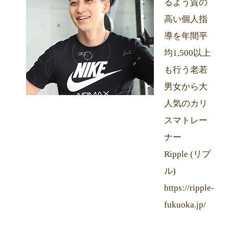
るよう質の
高い個人指
導を年間平
均1,500以上
も行う老若
男女から大
人気のカリ
スマトレー
ナー
Ripple (リプ
ル)
https://ripple-
fukuoka.jp/