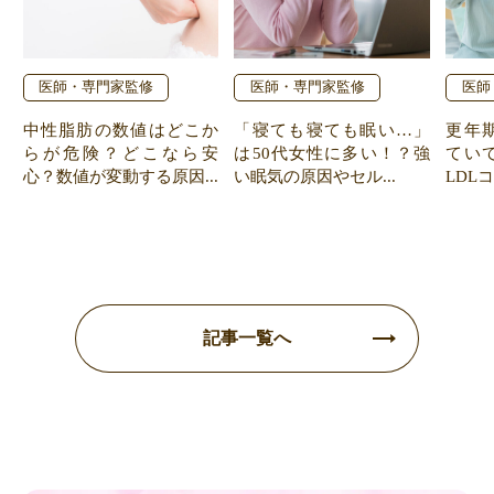
医師・専門家監修
医師・専門家監修
医師
中性脂肪の数値はどこか
「寝ても寝ても眠い…」
更年
らが危険？どこなら安
は50代女性に多い！？強
てい
心？数値が変動する原因...
い眠気の原因やセル...
LDL
記事一覧へ