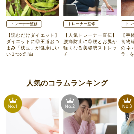
トレーナー監修
トレーナー監修
トレ
【読むだけダイエット】
【人気トレーナー直伝】
【手
ダイエットに◎王道おつ
腰痛防止に◎腰とお尻が
食物
まみ「枝豆」が健康にい
軽くなる美姿勢ストレッ
のネ
い３つの理由
チ
ラ」
人気のコラムランキング