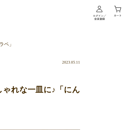
ラペ」
2023.05.11
しゃれな一皿に♪「にん