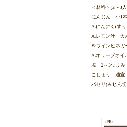
＜材料＞(2～3人
にんじん 小1
A.にんにく(すり
A.レモン汁 大さ
※ワインビネガ
A.オリーブオイ
塩 2～3つまみ
こしょう 適宜
パセリ(みじん切
<PR>