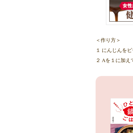
＜作り方＞
１ にんじんを
２ Aを１に加