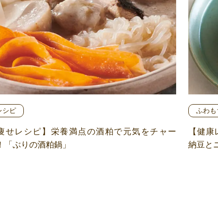
レシピ
ふわも
痩せレシピ】栄養満点の酒粕で元気をチャー
【健康
！「ぶりの酒粕鍋」
納豆と