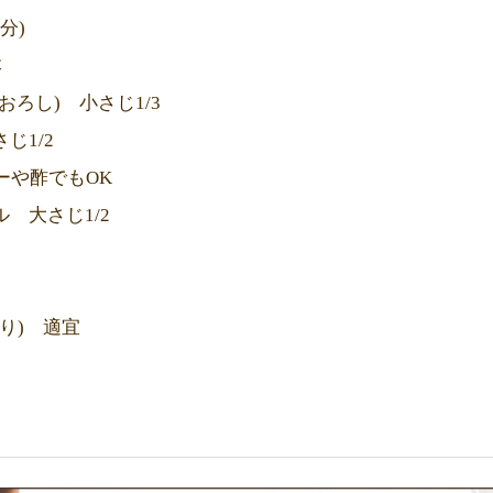
分)
本
おろし) 小さじ1/3
じ1/2
ーや酢でもOK
ル 大さじ1/2
り) 適宜