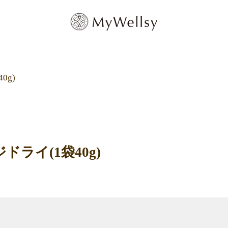
0g)
ライ(1袋40g)