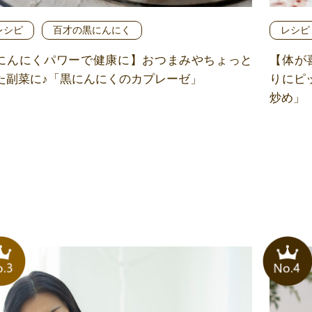
レシピ
百才の黒にんにく
レシピ
にんにくパワーで健康に】おつまみやちょっと
【体が
た副菜に♪「黒にんにくのカプレーゼ」
りにピ
炒め」