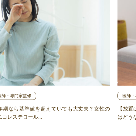
医師・専門家監修
医師・
年期なら基準値を超えていても大丈夫？女性の
【放置
Lコレステロール...
はどうな